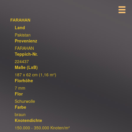
FARAHAN
Land
Pakistan
Provenienz
FARAHAN
Teppich-Nr.
224437
Maße (LxB)
187 x 62 cm (1,16 m²)
Florhöhe
7 mm
Flor
Schurwolle
Farbe
braun
Knotendichte
150.000 - 350.000 Knoten/m²