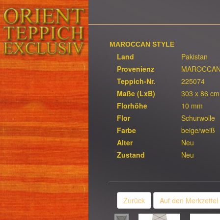
MAROCCAN STYLE
Land
Pakistan
Provenienz
MAROCCAN
Teppich-Nr.
225074
Maße (LxB)
303 x 86 cm
Florhöhe
10 mm
Flor
Schurwolle
Farbe
beige/weiß
Alter
Neu
Zustand
Neu
Zurück
Auf den Merkzettel