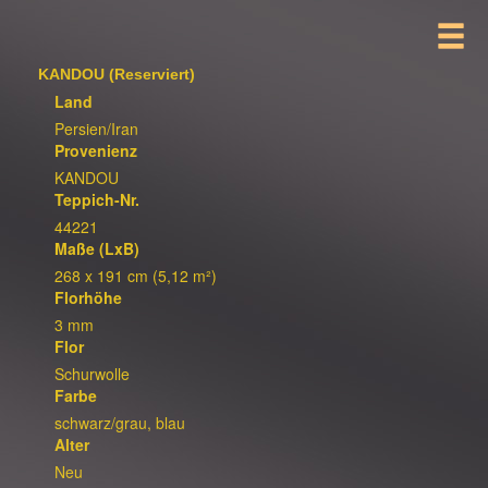
KANDOU (Reserviert)
Land
Persien/Iran
Provenienz
KANDOU
Teppich-Nr.
44221
Maße (LxB)
268 x 191 cm (5,12 m²)
Florhöhe
3 mm
Flor
Schurwolle
Farbe
schwarz/grau, blau
Alter
Neu