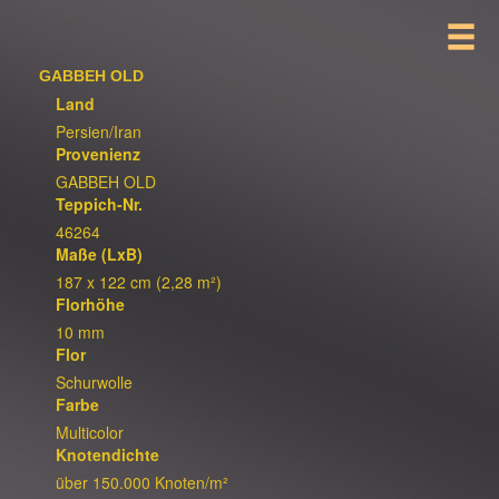
GABBEH OLD
Land
Persien/Iran
Provenienz
GABBEH OLD
Teppich-Nr.
46264
Maße (LxB)
187 x 122 cm (2,28 m²)
Florhöhe
10 mm
Flor
Schurwolle
Farbe
Multicolor
Knotendichte
über 150.000 Knoten/m²