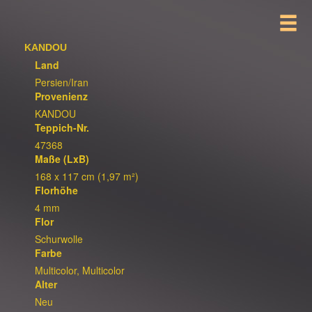
KANDOU
Land
Persien/Iran
Provenienz
KANDOU
Teppich-Nr.
47368
Maße (LxB)
168 x 117 cm (1,97 m²)
Florhöhe
4 mm
Flor
Schurwolle
Farbe
Multicolor, Multicolor
Alter
Neu