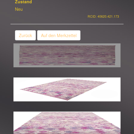
Zustand
Neu
RCID: 40620.421.173
Zurück
Auf den Merkzettel