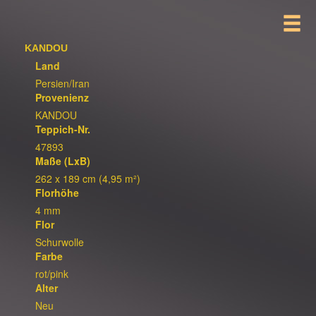
KANDOU
Land
Persien/Iran
Provenienz
KANDOU
Teppich-Nr.
47893
Maße (LxB)
262 x 189 cm (4,95 m²)
Florhöhe
4 mm
Flor
Schurwolle
Farbe
rot/pink
Alter
Neu