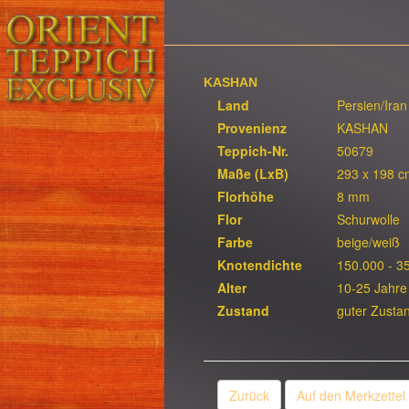
KASHAN
Land
Persien/Iran
Provenienz
KASHAN
Teppich-Nr.
50679
Maße (LxB)
293 x 198 c
Florhöhe
8 mm
Flor
Schurwolle
Farbe
beige/weiß
Knotendichte
150.000 - 3
Alter
10-25 Jahre
Zustand
guter Zusta
Zurück
Auf den Merkzettel