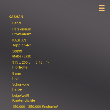
KASHAN
Land
Persien/Iran
Provenienz
KASHAN
Teppich-Nr.
50899
Maße (LxB)
315 x 205 cm (6,46 m²)
Florhöhe
8 mm
Flor
Schurwolle
Farbe
beige/weiß
Knotendichte
150.000 - 350.000 Knoten/m²