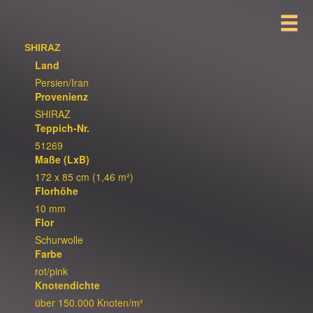
SHIRAZ
Land
Persien/Iran
Provenienz
SHIRAZ
Teppich-Nr.
51269
Maße (LxB)
172 x 85 cm (1,46 m²)
Florhöhe
10 mm
Flor
Schurwolle
Farbe
rot/pink
Knotendichte
über 150.000 Knoten/m²