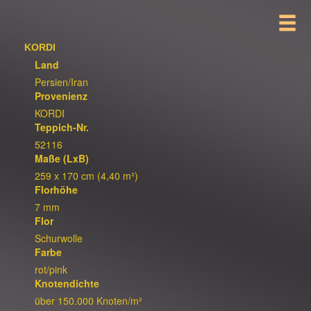
KORDI
Land
Persien/Iran
Provenienz
KORDI
Teppich-Nr.
52116
Maße (LxB)
259 x 170 cm (4,40 m²)
Florhöhe
7 mm
Flor
Schurwolle
Farbe
rot/pink
Knotendichte
über 150.000 Knoten/m²