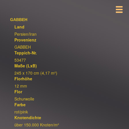
GABBEH
Land
Persien/Iran
Provenienz
GABBEH
Teppich-Nr.
53477
Maße (LxB)
245 x 170 cm (4,17 m²)
Florhöhe
12 mm
Flor
Schurwolle
Farbe
rot/pink
Knotendichte
über 150.000 Knoten/m²