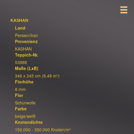
KASHAN
Land
Persien/Iran
Provenienz
KASHAN
Teppich-Nr.
53888
Maße (LxB)
346 x 245 cm (8,48 m²)
Florhöhe
8 mm
Flor
Schurwolle
Farbe
beige/weiß
Knotendichte
150.000 - 350.000 Knoten/m²