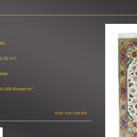
RAJ
(0,52 m²)
eide
50.000 Knoten/m²
RCID: 61817.200.652