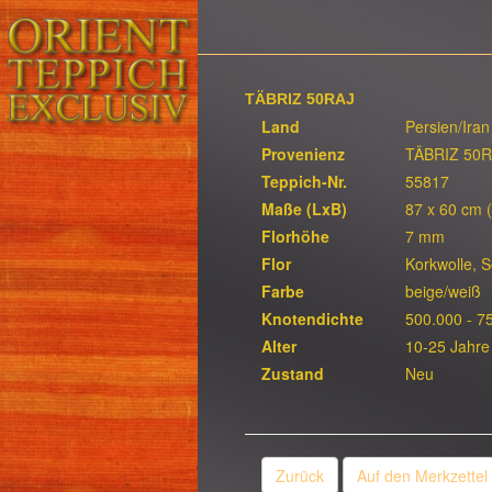
TÄBRIZ 50RAJ
Land
Persien/Iran
Provenienz
TÄBRIZ 50
Teppich-Nr.
55817
Maße (LxB)
87 x 60 cm 
Florhöhe
7 mm
Flor
Korkwolle, S
Farbe
beige/weiß
Knotendichte
500.000 - 7
Alter
10-25 Jahre
Zustand
Neu
Zurück
Auf den Merkzettel