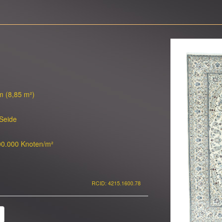
m (8,85 m²)
 Seide
00.000 Knoten/m²
RCID: 4215.1600.78