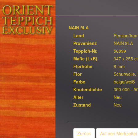
NAIN 9LA
Land
Persien/Iran
Provenienz
NAIN 9LA
Teppich-Nr.
56899
Maße (LxB)
347 x 255 c
Florhöhe
8 mm
Flor
Schurwolle,
Farbe
beige/weiß
Knotendichte
350.000 - 5
Alter
Neu
Zustand
Neu
Zurück
Auf den Merkzettel