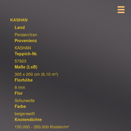
KASHAN
Land
Persien/Iran
Provenienz
KASHAN
Teppich-Nr.
57923
Maße (LxB)
305 x 200 cm (6,10 m²)
Florhöhe
8 mm
Flor
Schurwolle
Farbe
beige/weiß
Knotendichte
150.000 - 350.000 Knoten/m²