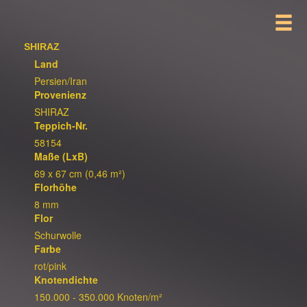
SHIRAZ
Land
Persien/Iran
Provenienz
SHIRAZ
Teppich-Nr.
58154
Maße (LxB)
69 x 67 cm (0,46 m²)
Florhöhe
8 mm
Flor
Schurwolle
Farbe
rot/pink
Knotendichte
150.000 - 350.000 Knoten/m²